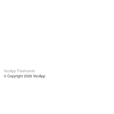
VocApp Flashcards
© Copyright 2026 VocApp
02-798 Mielczarskiego 8/58
Warsaw, Poland (EU)