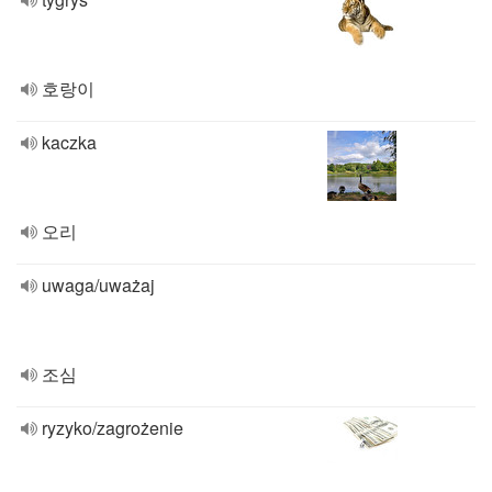
호랑이
kaczka
오리
uwaga/uważaj
조심
ryzyko/zagrożenie