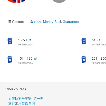
Content
100% Money-Back Guarantee
1 - 50
51 - 100
50 flashcards
50 flashcard
151 - 160
201 - 25
50 flashcards
50 flashcard
Other courses
如何快速学英语: 第一天
旅行常用英语单词