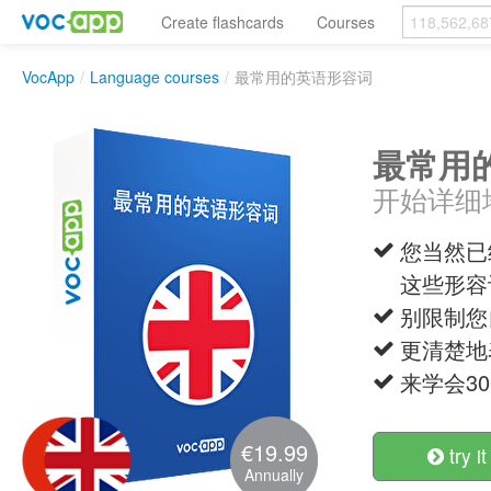
Create flashcards
Courses
VocApp
/
Language courses
/
最常用的英语形容词
最常用
开始详细地
您当然已经常
这些形容
别限制您
更清楚地
来学会30
€19.99
try it
Annually