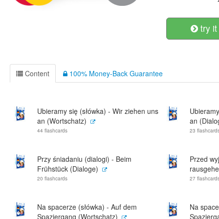
try it
Content
100% Money-Back Guarantee
Ubieramy się (słówka) - Wir ziehen uns
Ubieramy 
an (Wortschatz)
an (Dialo
44 flashcards
23 flashcard
Przy śniadaniu (dialogi) - Beim
Przed wyj
Frühstück (Dialoge)
rausgehe
20 flashcards
27 flashcard
Na spacerze (słówka) - Auf dem
Na spacer
Spaziergang (Wortschatz)
Spazierg