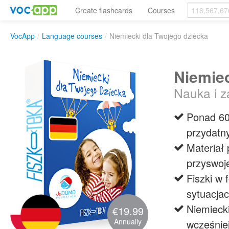
Create flashcards
Courses
VocApp
/
Language courses
/
Niemiecki dla Twojego dziecka
Niemiec
Nauka i 
Ponad 60
przydatn
Materiał 
przyswoj
Fiszki w 
sytuacja
Niemiecki
€19.99
Annually
wcześniej,