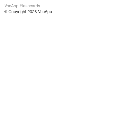
VocApp Flashcards
© Copyright 2026 VocApp
02-798 Mielczarskiego 8/58
Warsaw, Poland (EU)
About Us
Conditions
our team
100% guarantee
Blog
privacy policy
terms
Contact
GDPR
contact
Courses
Help
Learn German
Frequently asked questions