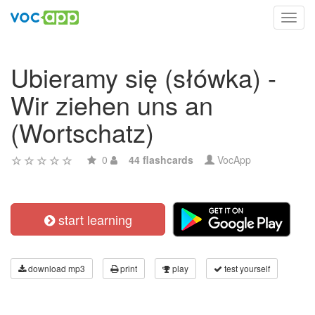
Toggl
navig
Ubieramy się (słówka) -
Wir ziehen uns an
(Wortschatz)
0
44 flashcards
VocApp
start learning
download mp3
print
play
test yourself