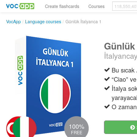
Create flashcards
Courses
VocApp
/
Language courses
/
Günlük İtalyanca 1
Günlük 
İtalyancay
Bu sıcak 
“Ciao” ve
İtalya sok
yarayaca
O zaman 
100%
FREE