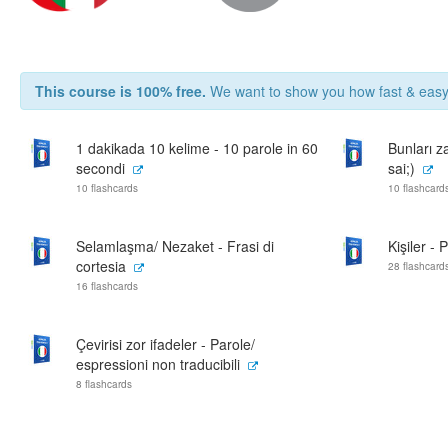
This course is 100% free.
We want to show you how fast & easy 
1 dakikada 10 kelime - 10 parole in 60
Bunları za
secondi
sai;)
10 flashcards
10 flashcard
Selamlaşma/ Nezaket - Frasi di
Kişiler -
cortesia
28 flashcard
16 flashcards
Çevirisi zor ifadeler - Parole/
espressioni non traducibili
8 flashcards