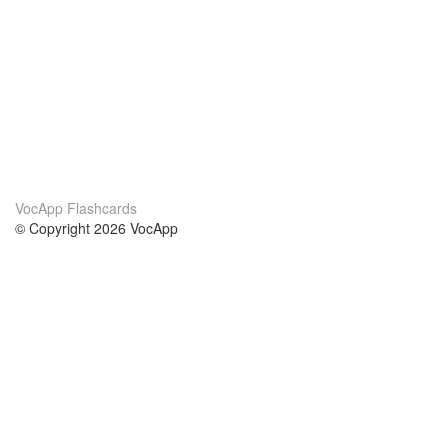
VocApp Flashcards
© Copyright 2026 VocApp
02-798 Mielczarskiego 8/58
Warsaw, Poland (EU)