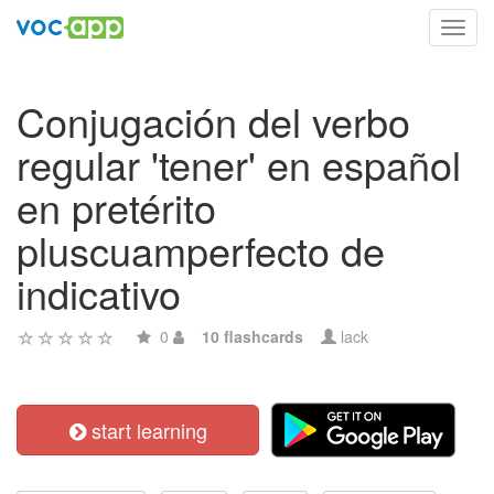
Toggl
navig
Conjugación del verbo
regular 'tener' en español
en pretérito
pluscuamperfecto de
indicativo
0
10 flashcards
lack
start learning