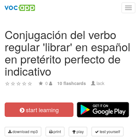
Toggl
navig
Conjugación del verbo
regular 'librar' en español
en pretérito perfecto de
indicativo
0
10 flashcards
lack
start learning
download mp3
print
play
test yourself