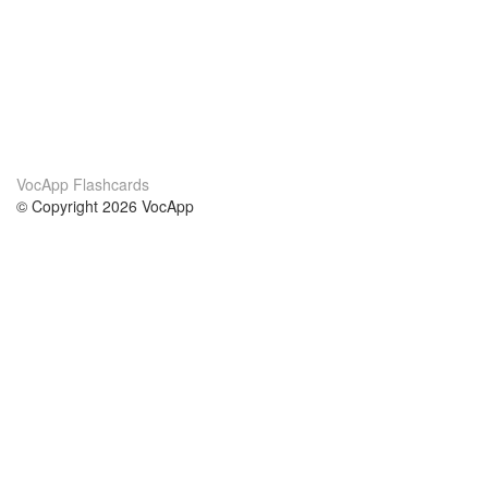
VocApp Flashcards
© Copyright 2026 VocApp
02-798 Mielczarskiego 8/58
Warsaw, Poland (EU)
About Us
Conditions