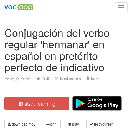
Toggl
navig
Conjugación del verbo
regular 'hermanar' en
español en pretérito
perfecto de indicativo
0
10 flashcards
lack
start learning
download mp3
print
play
test yourself