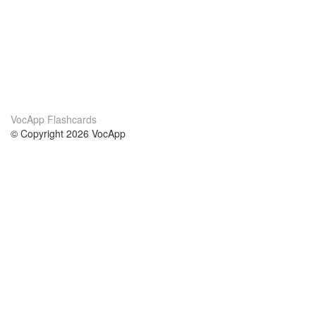
VocApp Flashcards
© Copyright 2026 VocApp
02-798 Mielczarskiego 8/58
Warsaw, Poland (EU)
About Us
Conditions