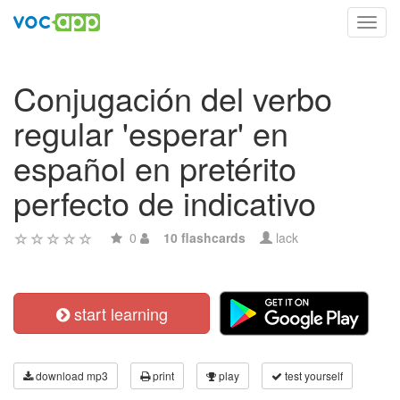
Toggl
navig
Conjugación del verbo
regular 'esperar' en
español en pretérito
perfecto de indicativo
0
10 flashcards
lack
start learning
download mp3
print
play
test yourself