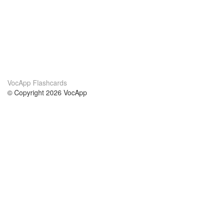
VocApp Flashcards
© Copyright 2026 VocApp
02-798 Mielczarskiego 8/58
Warsaw, Poland (EU)
About Us
Conditions