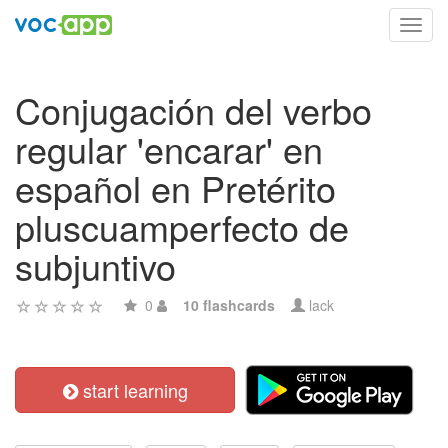
Toggl
navig
Conjugación del verbo
regular 'encarar' en
español en Pretérito
pluscuamperfecto de
subjuntivo
0
10 flashcards
lack
start learning