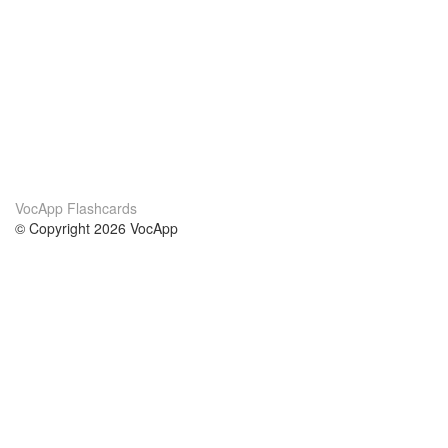
VocApp Flashcards
© Copyright 2026 VocApp
02-798 Mielczarskiego 8/58
Warsaw, Poland (EU)