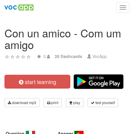
Toggl
navig
Con un amico - Com um
amigo
0
20 flashcards
VocApp
start learning
download mp3
print
play
test yourself
Question
Answer