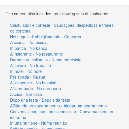
The course also includes the following sets of flashcards:
Saluti, addii e cortesie - Saudações, despedidas e frases
de cortesía
Nei negozi di abbigliamento - Compras
A scuola - Na escola
In banca - No banco
Al ristorante - No restaurante
Durante un colloquio - Numa entrevista
Al lavoro - No trabalho
In hotel - No hotel
Per strada - Na rua
All'ospedale - No hospital
All'aeroporto - No aeroporto
A casa - Em casa
Dopo una festa - Depois da festa
Affittando un appartamento - Alugar um apartamento
Conversazione con uno sconosciuto - Conversa com um
estranho
In una riunione - Numa reunião
Settore vendite - Numa venda