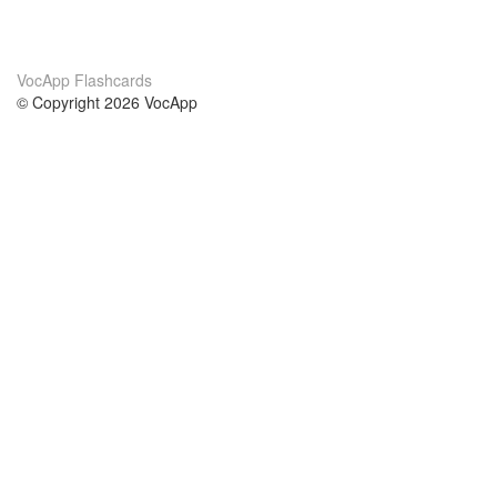
VocApp Flashcards
© Copyright 2026 VocApp
02-798 Mielczarskiego 8/58
Warsaw, Poland (EU)
About Us
Conditions
our team
100% guarantee
Blog
privacy policy
terms
Contact
GDPR
contact