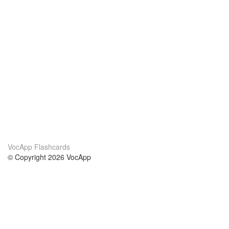
VocApp Flashcards
© Copyright 2026 VocApp
02-798 Mielczarskiego 8/58
Warsaw, Poland (EU)