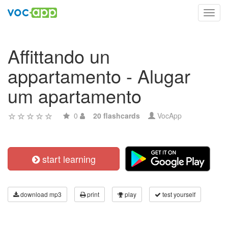
Toggl
navig
Affittando un
appartamento - Alugar
um apartamento
0
20 flashcards
VocApp
start learning
download mp3
print
play
test yourself