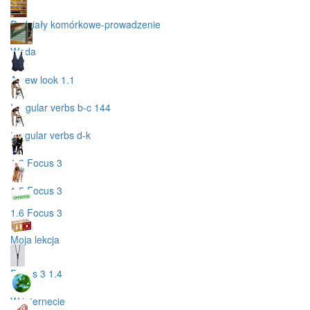
Podziały komórkowe-prowadzenie
Woda
A new look 1.1
Irregular verbs b-c 144
irregular verbs d-k
1.2 Focus 3
1.5 Focus 3
1.6 Focus 3
Moja lekcja
Focus 3 1.4
W internecie