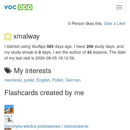
Toggl
navig
0 Person likes this.
Give a Like!
xmalway
I started using VocApp
585
days ago. I have
206
study days, and
my study streak is
0
days. I am the author of
43
lessons. The date
of my last visit is 2026-08-05 18:12:56.
My interests
niemiecki
,
polski
,
English
,
Polish
,
German
Flashcards created by me
DNA
Genetyka-wiedza podstawowa i zastosowanie