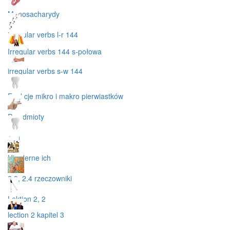
Monosacharydy
irregular verbs l-r 144
Irregular verbs 144 s-połowa
irregular verbs s-w 144
Funkcje mikro i makro pierwiastków
Przedmioty
nnn
Hier lerne ich
2.3, 2.4 rzeczowniki
Lektion 2, 2
lection 2 kapitel 3