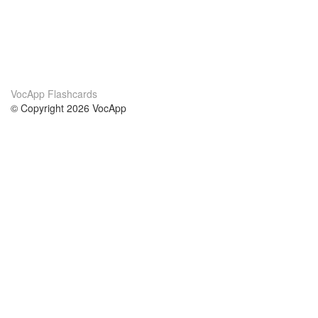
VocApp Flashcards
© Copyright 2026 VocApp
02-798 Mielczarskiego 8/58
Warsaw, Poland (EU)
About Us
Conditions
our team
100% guarantee
Blog
privacy policy