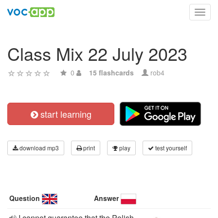
Toggl
navig
Class Mix 22 July 2023
0
15 flashcards
rob4
start learning
download mp3
print
play
test yourself
Question
Answer
I cannot guarantee that the Polish