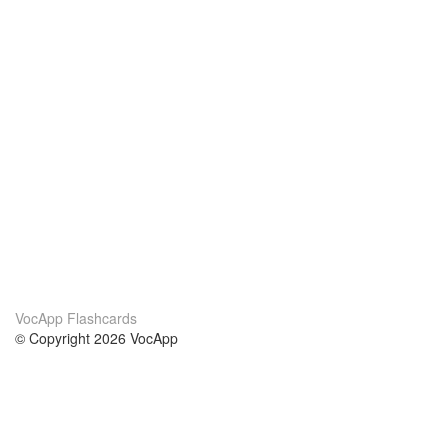
VocApp Flashcards
© Copyright 2026 VocApp
02-798 Mielczarskiego 8/58
Warsaw, Poland (EU)