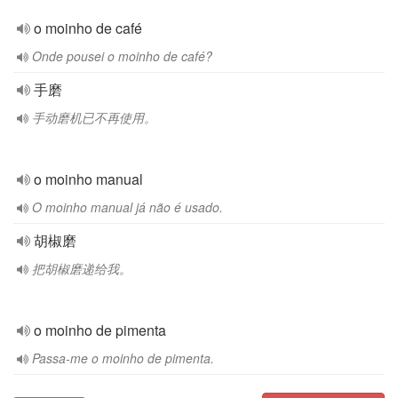
o moinho de café
Onde pousei o moinho de café?
手磨
手动磨机已不再使用。
o moinho manual
O moinho manual já não é usado.
胡椒磨
把胡椒磨递给我。
o moinho de pimenta
Passa-me o moinho de pimenta.