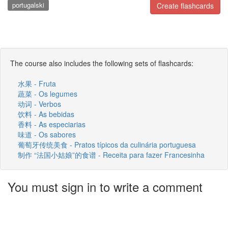
portugalski
Create flashcards
The course also includes the following sets of flashcards:
水果 - Fruta
蔬菜 - Os legumes
动词 - Verbos
饮料 - As bebidas
香料 - As especiarias
味道 - Os sabores
葡萄牙传统美食 - Pratos típicos da culinária portuguesa
制作 “法国小姑娘”的食谱 - Receita para fazer Francesinha
You must sign in to write a comment