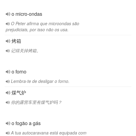
o micro-ondas
O Peter afirma que microondas são
prejudiciais, por isso não os usa.
烤箱
记得关掉烤箱。
o forno
Lembra-te de desligar o forno.
煤气炉
你的露营车里有煤气炉吗？
o fogão a gás
A tua autocaravana está equipada com