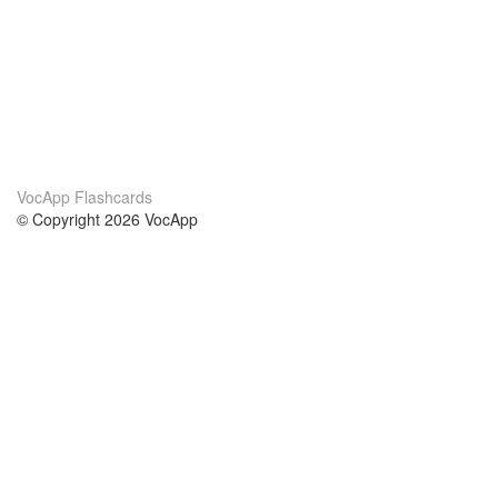
VocApp Flashcards
© Copyright 2026 VocApp
02-798 Mielczarskiego 8/58
Warsaw, Poland (EU)
About Us
Conditions