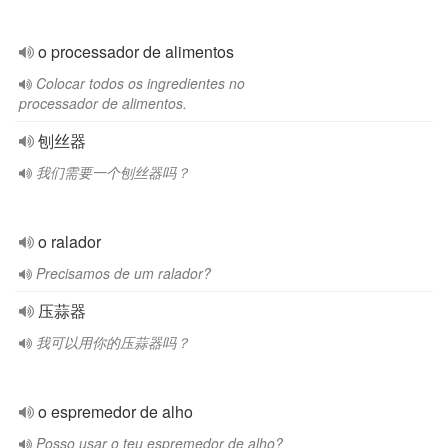
o processador de alimentos
Colocar todos os ingredientes no
processador de alimentos.
刨丝器
我们需要一个刨丝器吗？
o ralador
Precisamos de um ralador?
压蒜器
我可以用你的压蒜器吗？
o espremedor de alho
Posso usar o teu espremedor de alho?