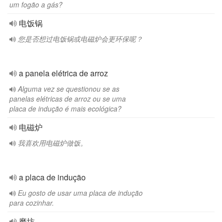
um fogão a gás?
电饭锅
您是否想过电饭锅或电磁炉会更环保呢？
a panela elétrica de arroz
Alguma vez se questionou se as
panelas elétricas de arroz ou se uma
placa de indução é mais ecológica?
电磁炉
我喜欢用电磁炉做饭。
a placa de indução
Eu gosto de usar uma placa de indução
para cozinhar.
磨坊