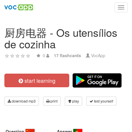
Toggl
navig
厨房电器 - Os utensílios
de cozinha
0
17 flashcards
VocApp
start learning
download mp3
print
play
test yourself
Question
Answer