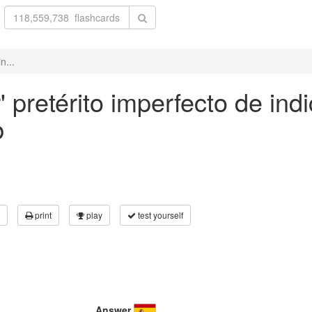
n...
' pretérito imperfecto de ind
b
print
play
test yourself
Answer