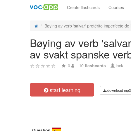
Create flashcards
Courses
Bøying av verb 'salvar' pretérito imperfecto de i
Bøying av verb 'salvar
av svakt spanske ver
0
10 flashcards
lack
start learning
download mp3
Question