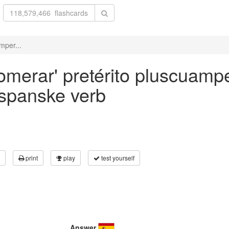
mper...
omerar' pretérito pluscuamper
 spanske verb
print
play
test yourself
Answer