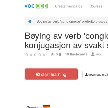
Create flashcards
Courses
Bøying av verb 'conglomerar' pretérito pluscua
Bøying av verb 'congl
konjugasjon av svakt
0
10 flashcards
lack
start learning
download mp3
Question