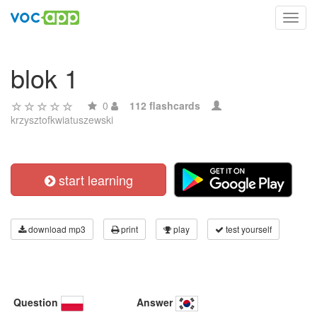
Toggl
navig
blok 1
0
112 flashcards
krzysztofkwiatuszewski
start learning
download mp3
print
play
test yourself
Question
Answer