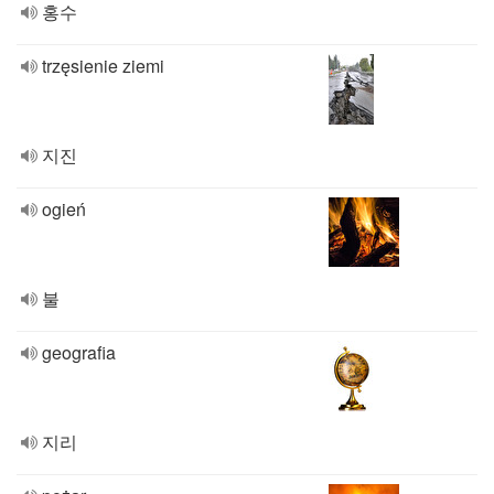
홍수
trzęsienie ziemi
지진
ogień
불
geografia
지리