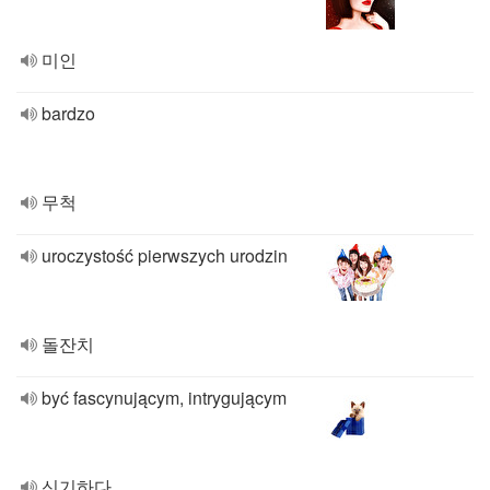
미인
bardzo
무척
uroczystość pierwszych urodzin
돌잔치
być fascynującym, intrygującym
신기하다