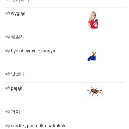
wygląd
생김새
być obcym/nieznanym
낯설다
pająk
거미
środek, pośrodku, w trakcie,