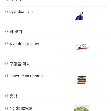
być idealnym
딱 맞다
wypełniać dziury
구멍을 막다
materiał na ubrania
옷감
nić do szycia