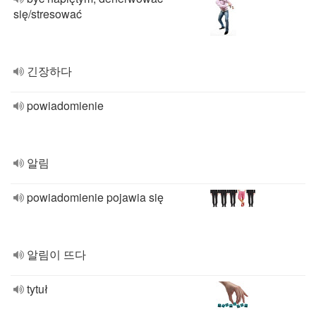
się/stresować
긴장하다
powiadomienie
알림
powiadomienie pojawia się
알림이 뜨다
tytuł