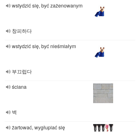
wstydzić się, być zażenowanym
창피하다
wstydzić się, być nieśmiałym
부끄럽다
ściana
벽
żartować, wygłupiać się