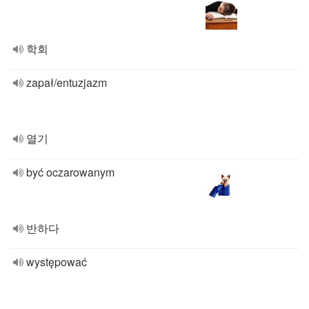
학회
zapał/entuzjazm
열기
być oczarowanym
반하다
występować