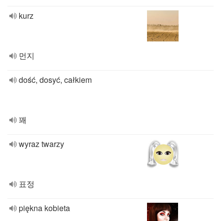
kurz
먼지
dość, dosyć, całkiem
꽤
wyraz twarzy
표정
piękna kobieta