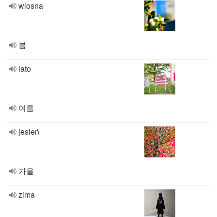
wiosna
봄
lato
여름
jesień
가을
zima