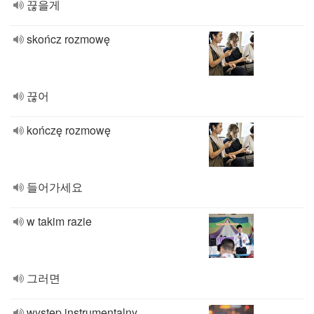
끊을게
skończ rozmowę
끊어
kończę rozmowę
들어가세요
w takim razie
그러면
występ instrumentalny