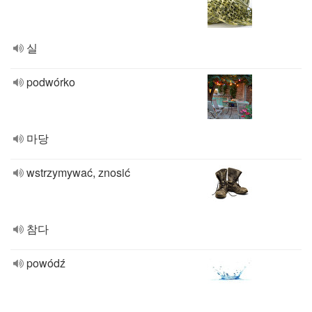
실
podwórko
마당
wstrzymywać, znosić
참다
powódź