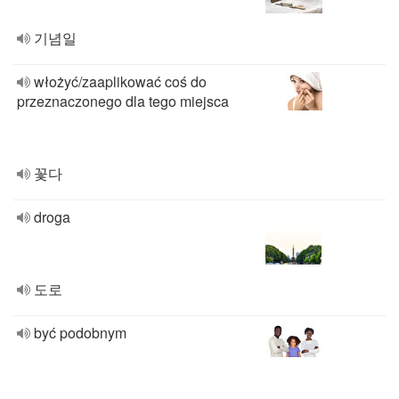
기념일
włożyć/zaaplikować coś do
przeznaczonego dla tego miejsca
꽃다
droga
도로
być podobnym