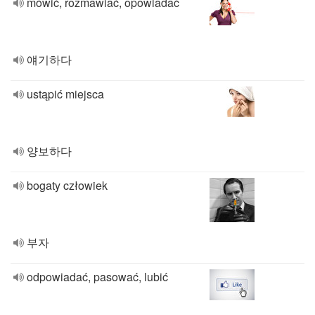
mówić, rozmawiać, opowiadać
얘기하다
ustąpić miejsca
양보하다
bogaty człowiek
부자
odpowiadać, pasować, lubić