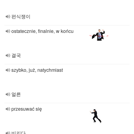
편식쟁이
ostatecznie, finalnie, w końcu
결국
szybko, już, natychmiast
얼른
przesuwać się
비키다