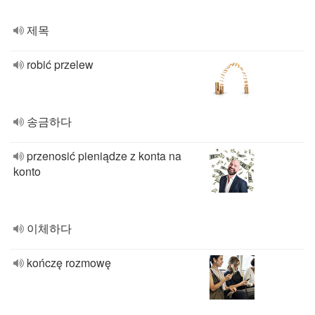
제목
robić przelew
송금하다
przenosić pieniądze z konta na
konto
이체하다
kończę rozmowę