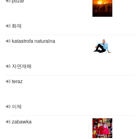
pożar
화재
katastrofa naturalna
자연재해
teraz
이제
zabawka