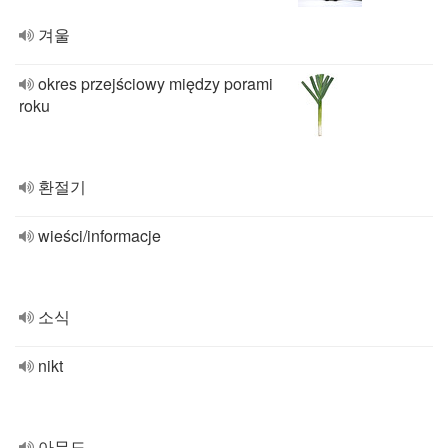
겨울
okres przejściowy między porami
roku
환절기
wieści/informacje
소식
nikt
아무도