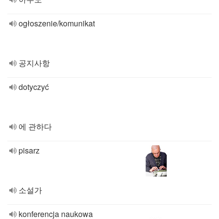
ogłoszenie/komunikat
공지사항
dotyczyć
에 관하다
pisarz
소설가
konferencja naukowa