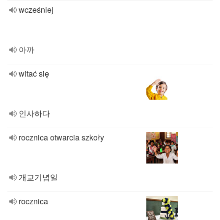
wcześniej
아까
witać się
인사하다
rocznica otwarcia szkoły
개교기념일
rocznica