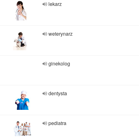
lekarz
weterynarz
ginekolog
dentysta
pediatra