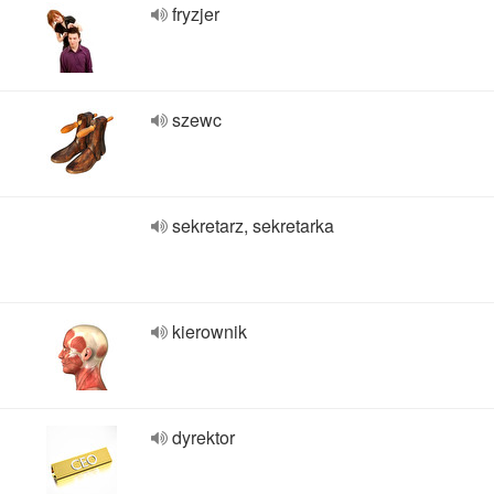
fryzjer
szewc
sekretarz, sekretarka
kierownik
dyrektor