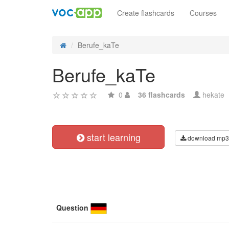
Create flashcards
Courses
Berufe_kaTe
Berufe_kaTe
0
36 flashcards
hekate
start learning
download mp3
Question