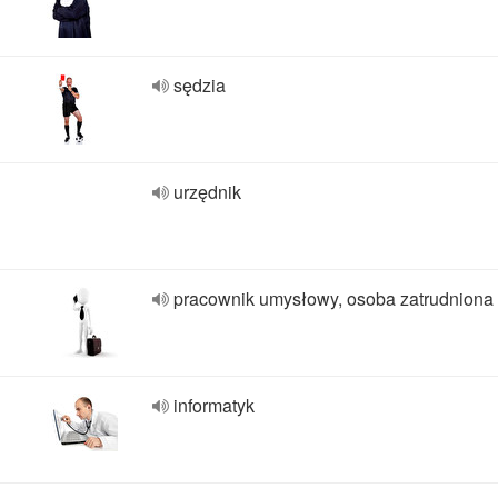
sędzia
urzędnik
pracownik umysłowy, osoba zatrudniona
informatyk