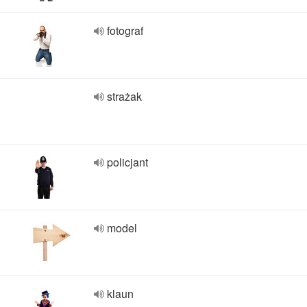
fotograf
strażak
policjant
model
klaun