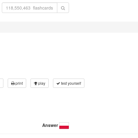
print
play
test yourself
Answer