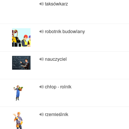
taksówkarz
robotnik budowlany
nauczyciel
chłop - rolnik
rzemieślnik