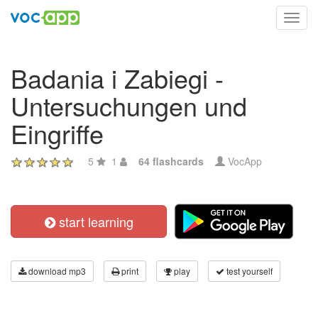
Toggl
navig
Badania i Zabiegi -
Untersuchungen und
Eingriffe
5
1
64 flashcards
VocApp
start learning
download mp3
print
play
test yourself