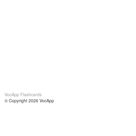
VocApp Flashcards
© Copyright 2026 VocApp
02-798 Mielczarskiego 8/58
Warsaw, Poland (EU)