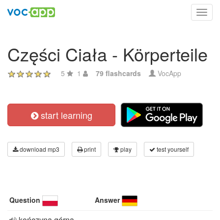
Toggl
navig
Części Ciała - Körperteile
5
1
79 flashcards
VocApp
start learning
download mp3
print
play
test yourself
Question
Answer
kończyna górna