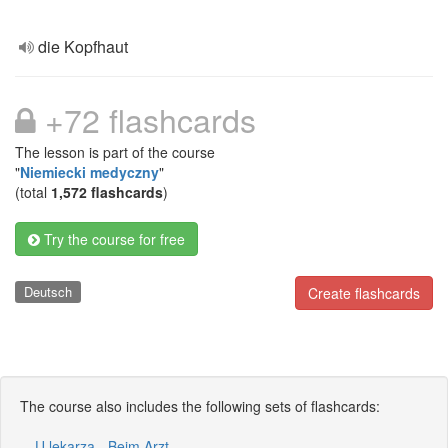
die Kopfhaut
+72 flashcards
The lesson is part of the course
"
Niemiecki medyczny
"
(total
1,572 flashcards
)
Try the course for free
Deutsch
Create flashcards
The course also includes the following sets of flashcards:
U lekarza - Beim Arzt