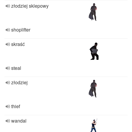
złodziej sklepowy
shoplifter
skraść
steal
złodziej
thief
wandal