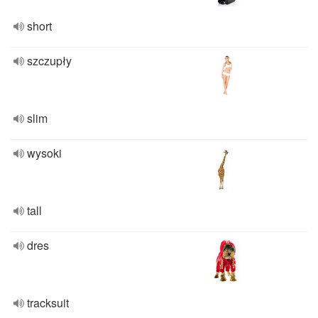
short
szczupły
slim
wysoki
tall
dres
tracksuit