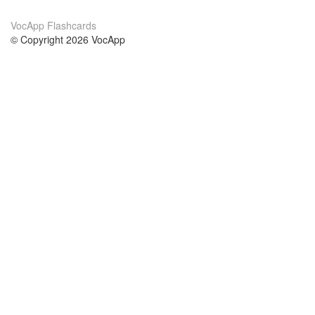
VocApp Flashcards
© Copyright 2026 VocApp
02-798 Mielczarskiego 8/58
Warsaw, Poland (EU)
About Us
Conditions
our team
100% guarantee
Blog
privacy policy
terms
Contact
GDPR
contact
Courses
Help