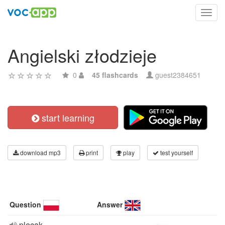
Toggl
navig
Angielski złodzieje
0
45 flashcards
guest2384651
start learning
download mp3
print
play
test yourself
Question
Answer
plecak