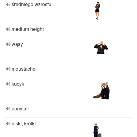
średniego wzrostu
medium height
wąsy
moustache
kucyk
ponytail
niski, krótki