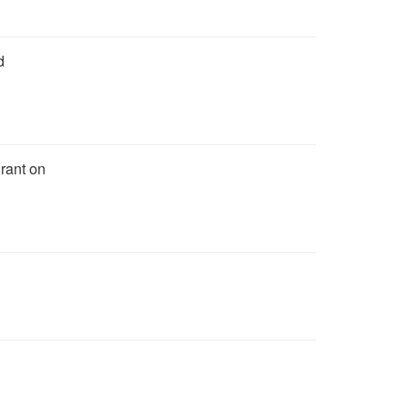
d
urant on