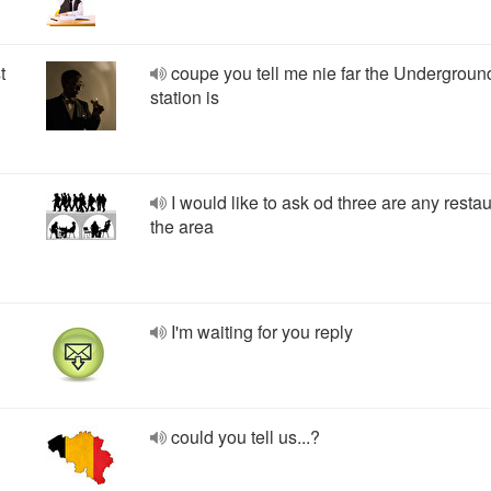
t
coupe you tell me nie far the Undergroun
station is
I would like to ask od three are any resta
the area
I'm waiting for you reply
could you tell us...?