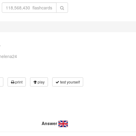
ę
helena24
print
play
test yourself
Answer