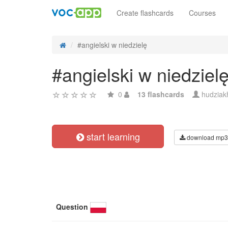
Create flashcards
Courses
#angielski w niedzielę
#angielski w niedziel
0
13 flashcards
hudziak
start learning
download mp3
Question