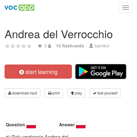
Toggl
navig
Andrea del Verrocchio
0
10 flashcards
lukmkor
start learning
download mp3
print
play
test yourself
Question
Answer
Rok urodzenia Andrea del