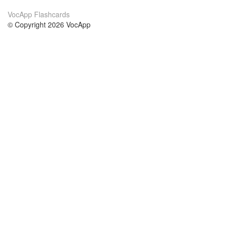
VocApp Flashcards
© Copyright 2026 VocApp
02-798 Mielczarskiego 8/58
Warsaw, Poland (EU)
About Us
Conditions
our team
100% guarantee
Blog
privacy policy
terms
Contact
GDPR
contact
Courses
Help
Learn German
Frequently asked questions