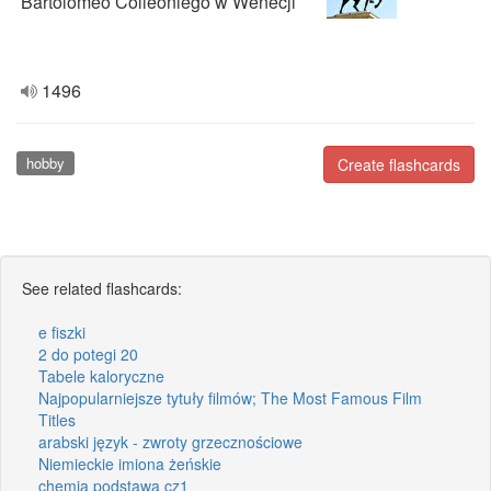
Bartolomeo Colleoniego w Wenecji
1496
hobby
Create flashcards
See related flashcards:
e fiszki
2 do potegi 20
Tabele kaloryczne
Najpopularniejsze tytuły filmów; The Most Famous Film
Titles
arabski język - zwroty grzecznościowe
Niemieckie imiona żeńskie
chemia podstawa cz1