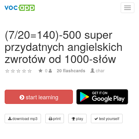
Toggl
navig
(7/20=140)-500 super
przydatnych angielskich
zwrotów od 1000-słów
0
20 flashcards
char
start learning
download mp3
print
play
test yourself