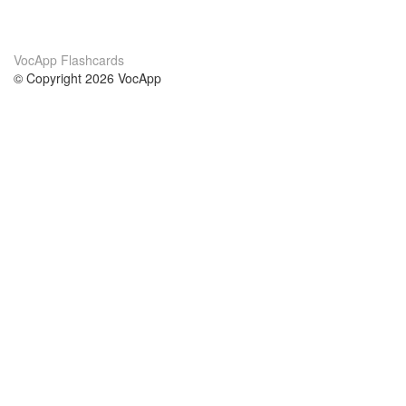
VocApp Flashcards
© Copyright 2026 VocApp
02-798 Mielczarskiego 8/58
Warsaw, Poland (EU)
About Us
Conditions
our team
100% guarantee
Blog
privacy policy
terms
Contact
GDPR
contact