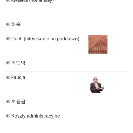
하숙
Dach (mieszkanie na poddaszu)
옥탑방
kaucja
보증금
Koszty administracyjne