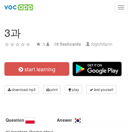
Toggl
navig
3과
0
19 flashcards
rbgtch6prm
start learning
download mp3
print
play
test yourself
Question
Answer
kwatera (home stay)