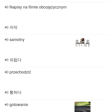
Napisy na filmie obcojęzycznym
자막
samotny
외럽다
przechodzić
통하다
gotowanie