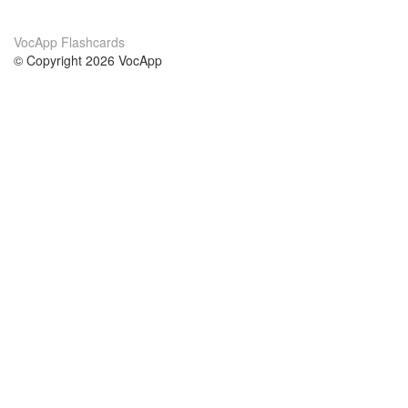
VocApp Flashcards
© Copyright 2026 VocApp
02-798 Mielczarskiego 8/58
Warsaw, Poland (EU)
About Us
Conditions
our team
100% guarantee
Blog
privacy policy
terms
Contact
GDPR
contact
Courses
Help