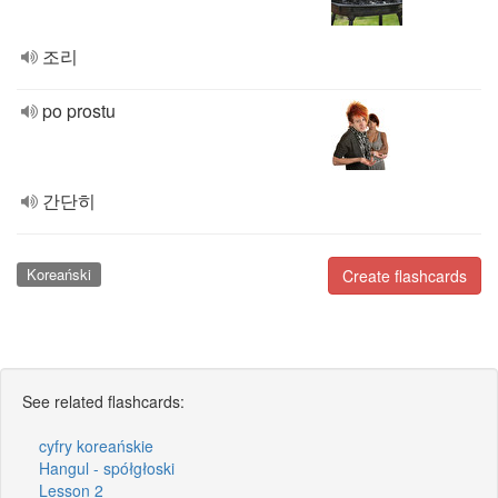
조리
po prostu
간단히
Koreański
Create flashcards
See related flashcards:
cyfry koreańskie
Hangul - spółgłoski
Lesson 2