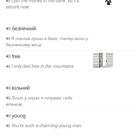
I put the money in the bank, so it's
secure now.
безпечний
Я поклав гроші в банк, тепер вони у
безпечному місці.
free
I only feel free in the mountains.
вільний
Лише у горах я почуваю себе
вільним.
young
You're such a charming young man.