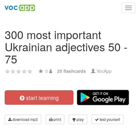
Toggl
navig
300 most important
Ukrainian adjectives 50 -
75
0
25 flashcards
VocApp
start learning
download mp3
print
play
test yourself