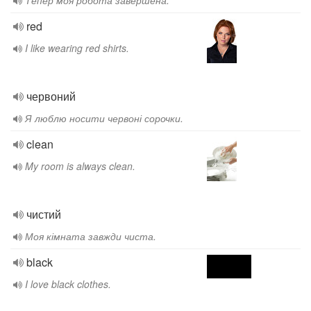
Тепер моя робота завершена.
red
I like wearing red shirts.
червоний
Я люблю носити червоні сорочки.
clean
My room is always clean.
чистий
Моя кімната завжди чиста.
black
I love black clothes.