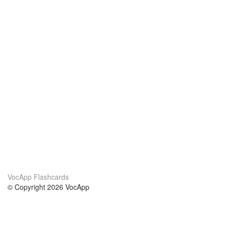
VocApp Flashcards
© Copyright 2026 VocApp
02-798 Mielczarskiego 8/58
Warsaw, Poland (EU)