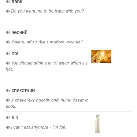
frank
Do you want me to be frank with you?
чесний
Хочеш, аби я був з тобою чесним?
hot
You should drink a lot of water when it's
hot.
спекотний
У спекотну погоду слід пити багато
води.
full
I can't eat anymore - I'm full.