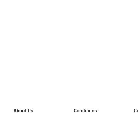
About Us
Conditions
C
our team
100% guarantee
L
Blog
privacy policy
L
terms
L
Contact
GDPR
L