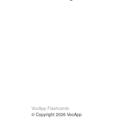
VocApp Flashcards
© Copyright 2026 VocApp
02-798 Mielczarskiego 8/58
Warsaw, Poland (EU)