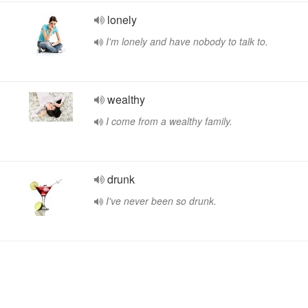
lonely
I'm lonely and have nobody to talk to.
wealthy
I come from a wealthy family.
drunk
I've never been so drunk.