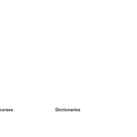
ourses
Dictionaries
earn German
earn Spanish
earn French
earn Russian