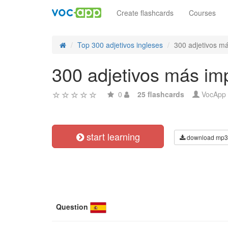
Create flashcards
Courses
Top 300 adjetivos ingleses
300 adjetivos má
300 adjetivos más imp
0
25 flashcards
VocApp
start learning
download mp3
Question