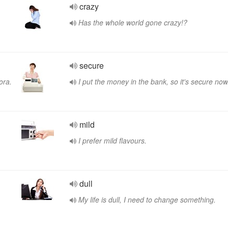
crazy
Has the whole world gone crazy!?
secure
ora.
I put the money in the bank, so it's secure now
mild
I prefer mild flavours.
dull
My life is dull, I need to change something.