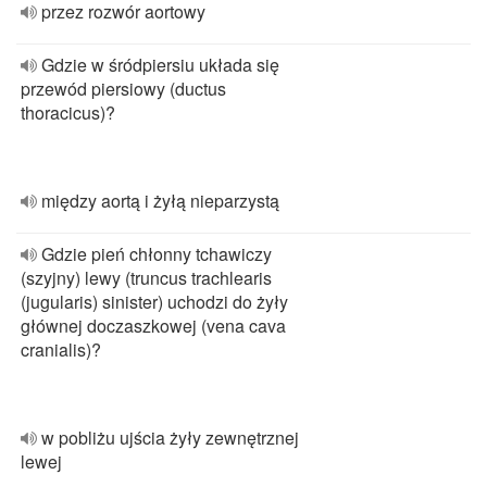
przez rozwór aortowy
Gdzie w śródpiersiu układa się
przewód piersiowy (ductus
thoracicus)?
między aortą i żyłą nieparzystą
Gdzie pień chłonny tchawiczy
(szyjny) lewy (truncus trachlearis
(jugularis) sinister) uchodzi do żyły
głównej doczaszkowej (vena cava
cranialis)?
w pobliżu ujścia żyły zewnętrznej
lewej