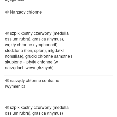
Narządy chłonne
szpik kostny czerwony (medulla
ossium rubra), grasica (thymus),
węzły chłonne (lymphonodi),
śledziona (lien, splen), migdałki
(tonsillae), grudki chłonne samotne i
skupione = płytki chłonne (w
narządach wewnętrznych)
narządy chłonne centralne
(wymienić)
szpik kostny czerwony (medulla
ossium rubra), grasica (thymus)