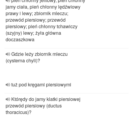
pień chłonny jelitowy, pień chłonny
jamy ciała, pień chłonny lędźwiowy
prawy i lewy; zbiornik mleczu;
przewód piersiowy; przewód
piersiowy; pień chłonny tchawiczy
(szyjny) lewy; żyła główna
doczaszkowa
Gdzie leży zbiornik mleczu
(cysterna chyli)?
tuż pod kręgami piersiowymi
Którędy do jamy klatki piersiowej
przewód piersiowy (ductus
thoracicus)?