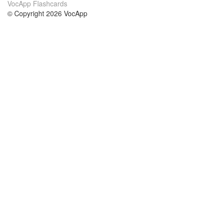
VocApp Flashcards
© Copyright 2026 VocApp
02-798 Mielczarskiego 8/58
Warsaw, Poland (EU)
About Us
Conditions
our team
100% guarantee
Blog
privacy policy
terms
Contact
GDPR
contact
Courses
Help
Learn German
Frequently asked questions
Learn Spanish