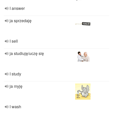
I answer
ja sprzedaję
I sell
ja studiuję/uczę się
I study
ja myję
I wash