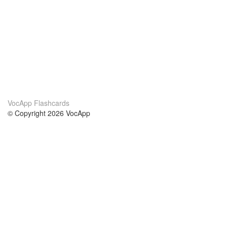
VocApp Flashcards
© Copyright 2026 VocApp
02-798 Mielczarskiego 8/58
Warsaw, Poland (EU)