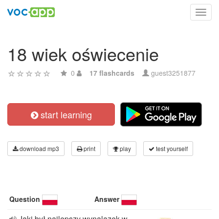
Toggl
navig
18 wiek oświecenie
0
17 flashcards
guest3251877
start learning
download mp3
print
play
test yourself
Question
Answer
Jaki był najlepszy wynalazek w