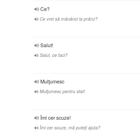
Ce?
Ce vrei să mănânci la prânz?
Salut!
Salut, ce faci?
Mulţumesc
Mulţumesc pentru sfat!
Îmi cer scuze!
Îmi cer scuze, mă puteţi ajuta?