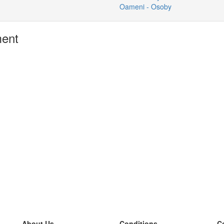
Oameni - Osoby
ment
About Us
Conditions
C