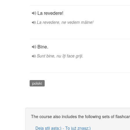
La revedere!
La revedere, ne vedem mâine!
Bine.
Sunt bine, nu îţi face griji.
polski
The course also includes the following sets of flashca
Deja ştii asta;) - To już znasz;)