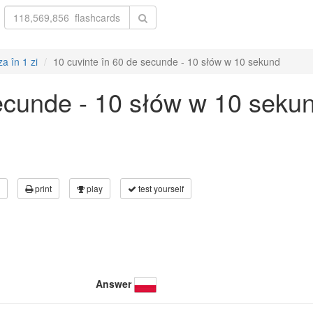
a în 1 zi
10 cuvinte în 60 de secunde - 10 słów w 10 sekund
secunde - 10 słów w 10 seku
print
play
test yourself
Answer