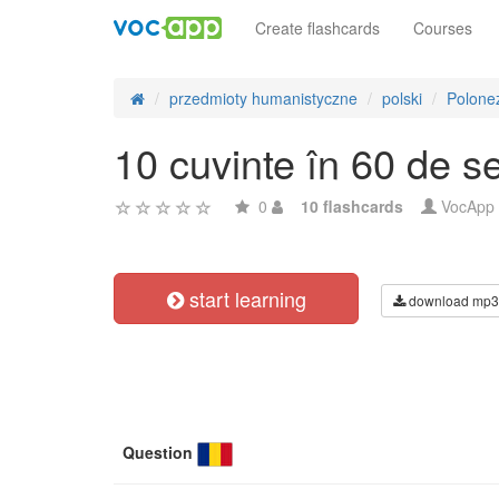
Create flashcards
Courses
przedmioty humanistyczne
polski
Polonez
10 cuvinte în 60 de 
0
10 flashcards
VocApp
start learning
download mp3
Question