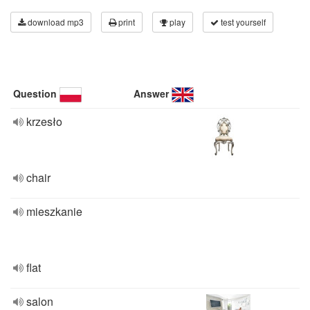
download mp3
print
play
test yourself
Question
Answer
krzesło
chair
mieszkanie
flat
salon