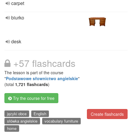
carpet
biurko
desk
+57 flashcards
The lesson is part of the course
"
Podstawowe słownictwo angielskie
"
(total
1,721 flashcards
)
Try the course for free
języki obce
English
Create flashcards
słówka angielskie
vocabulary furniture
home