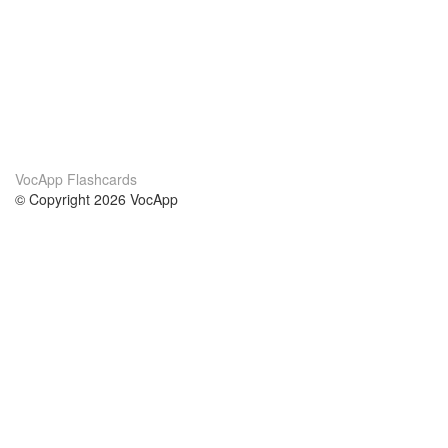
VocApp Flashcards
© Copyright 2026 VocApp
02-798 Mielczarskiego 8/58
Warsaw, Poland (EU)
About Us
Conditions