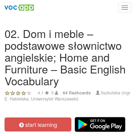
Toggl
navig
02. Dom i meble –
podstawowe słownictwo
angielskie; Home and
Furniture – Basic English
Vocabulary
4.1
5
64 flashcards
fiszkoteka (mgr
E. Habielska, Uniwersytet Warszawski)
start learning