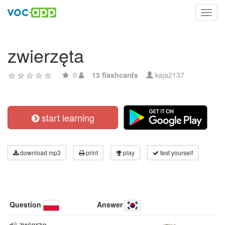
Toggl
navig
zwierzęta
0
13 flashcards
kaja2137
start learning
download mp3
print
play
test yourself
Question
Answer
zwierze