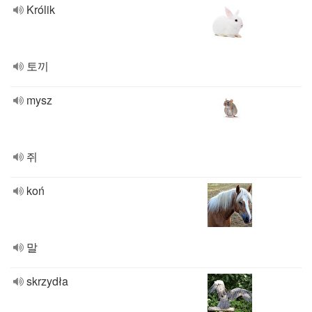
Królik
토끼
mysz
쥐
koń
말
skrzydła