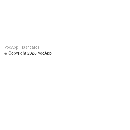
VocApp Flashcards
© Copyright 2026 VocApp
02-798 Mielczarskiego 8/58
Warsaw, Poland (EU)
About Us
Conditions