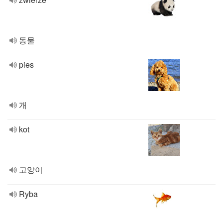
동물
pies
개
kot
고양이
Ryba