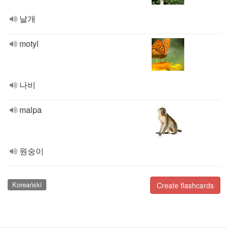
날개
motyl
나비
malpa
원숭이
Koreański
Create flashcards