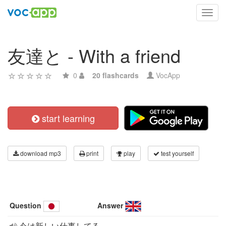
Toggl
navig
友達と - With a friend
0
20 flashcards
VocApp
start learning
download mp3
print
play
test yourself
Question
Answer
今は新しい仕事してる。