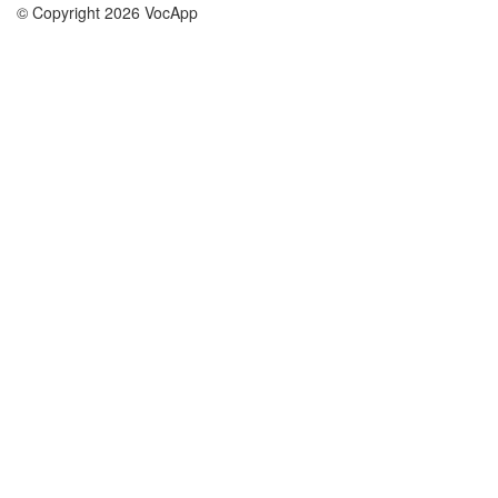
© Copyright 2026 VocApp
02-798 Mielczarskiego 8/58
Warsaw, Poland (EU)
About Us
Conditions
our team
100% guarantee
Blog
privacy policy
terms
Contact
GDPR
contact
Courses
Help
Learn German
Frequently asked questions
Learn Spanish
Learn French