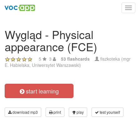
Toggl
navig
Wygląd - Physical
appearance (FCE)
5
3
53 flashcards
fiszkoteka (mgr
E. Habielska, Uniwersytet Warszawski)
start learning
download mp3
print
play
test yourself