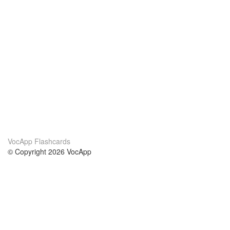
VocApp Flashcards
© Copyright 2026 VocApp
02-798 Mielczarskiego 8/58
Warsaw, Poland (EU)