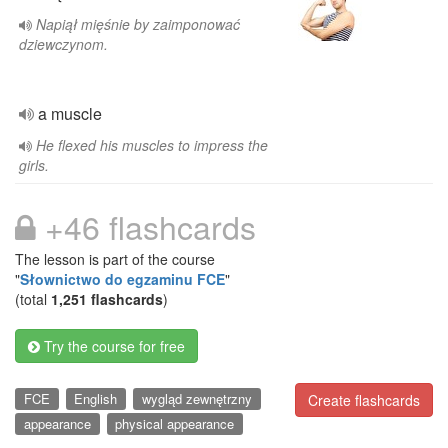
Napiął mięśnie by zaimponować
dziewczynom.
a muscle
He flexed his muscles to impress the
girls.
+46 flashcards
The lesson is part of the course
"
Słownictwo do egzaminu FCE
"
(total
1,251 flashcards
)
Try the course for free
FCE
English
wygląd zewnętrzny
Create flashcards
appearance
physical appearance