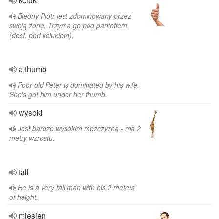
kciuk
Biedny Piotr jest zdominowany przez
swoją żonę. Trzyma go pod pantoflem
(dosł. pod kciukiem).
a thumb
Poor old Peter is dominated by his wife.
She's got him under her thumb.
wysoki
Jest bardzo wysokim mężczyzną - ma 2
metry wzrostu.
tall
He is a very tall man with his 2 meters
of height.
mięsień