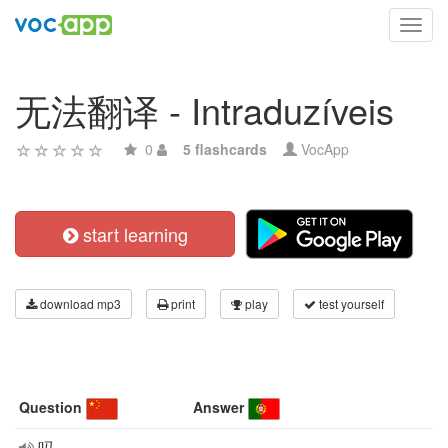
Toggl
navig
无法翻译 - Intraduzíveis
0
5 flashcards
VocApp
start learning
download mp3
print
play
test yourself
Question
Answer
吗