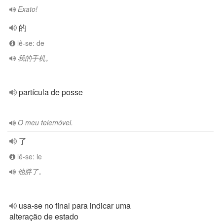
Exato!
的
lê-se: de
我的手机。
partícula de posse
O meu telemóvel.
了
lê-se: le
他胖了。
usa-se no final para indicar uma
alteração de estado