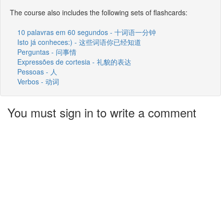
The course also includes the following sets of flashcards:
10 palavras em 60 segundos - 十词语一分钟
Isto já conheces:) - 这些词语你已经知道
Perguntas - 问事情
Expressões de cortesia - 礼貌的表达
Pessoas - 人
Verbos - 动词
You must sign in to write a comment