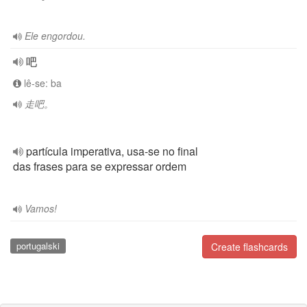
Ele engordou.
吧
lê-se: ba
走吧。
partícula imperativa, usa-se no final
das frases para se expressar ordem
Vamos!
portugalski
Create flashcards