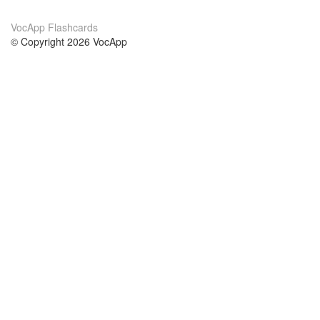
VocApp Flashcards
© Copyright 2026 VocApp
02-798 Mielczarskiego 8/58
Warsaw, Poland (EU)
About Us
Conditions
our team
100% guarantee
Blog
privacy policy
terms
Contact
GDPR
contact
Courses
Help