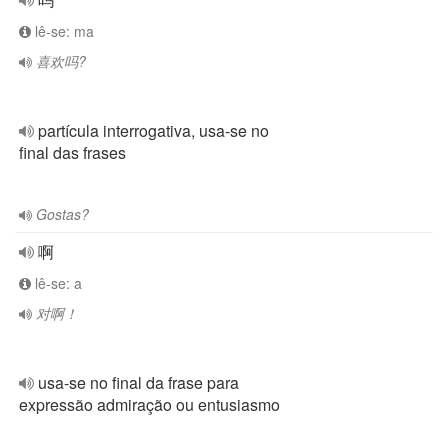
lê-se: ma
喜欢吗?
partícula interrogativa, usa-se no
final das frases
Gostas?
啊
lê-se: a
对啊！
usa-se no final da frase para
expressão admiração ou entusiasmo