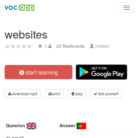
Toggl
navig
websites
0
22 flashcards
medskr
start learning
download mp3
print
play
test yourself
Question
Answer
email