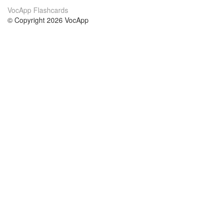
VocApp Flashcards
© Copyright 2026 VocApp
02-798 Mielczarskiego 8/58
Warsaw, Poland (EU)
About Us
Conditions
our team
100% guarantee
Blog
privacy policy
terms
Contact
GDPR
contact
Courses
Help
Learn German
Frequently asked questions