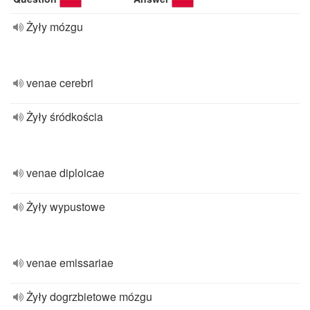
Żyły mózgu
venae cerebri
Żyły śródkościa
venae diploicae
Żyły wypustowe
venae emissariae
Żyły dogrzbietowe mózgu