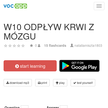
Toggl
navig
W10 ODPŁYW KRWI Z
MÓZGU
0
15 flashcards
nataliamiszta1803
start learning
download mp3
print
play
test yourself
Question
Answer