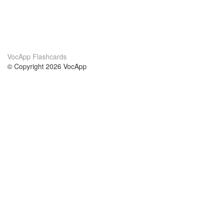
VocApp Flashcards
© Copyright 2026 VocApp
02-798 Mielczarskiego 8/58
Warsaw, Poland (EU)
About Us
Conditions
our team
100% guarantee
Blog
privacy policy
terms