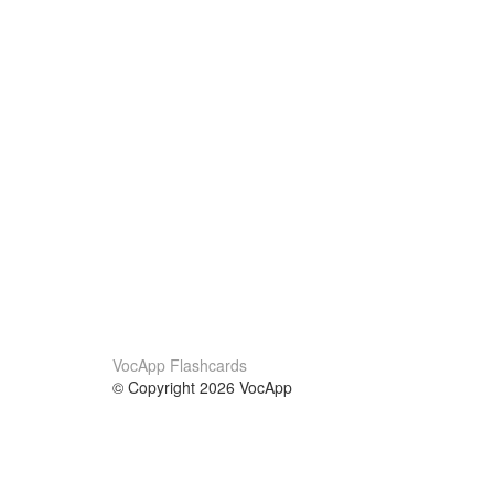
VocApp Flashcards
© Copyright 2026 VocApp
02-798 Mielczarskiego 8/58
Warsaw, Poland (EU)