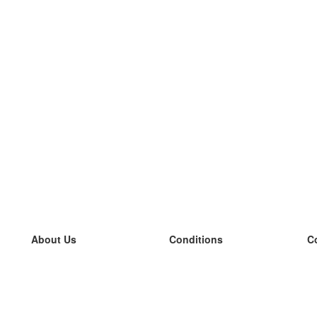
About Us
Conditions
C
our team
100% guarantee
L
Blog
privacy policy
L
terms
L
Contact
GDPR
L
contact
L