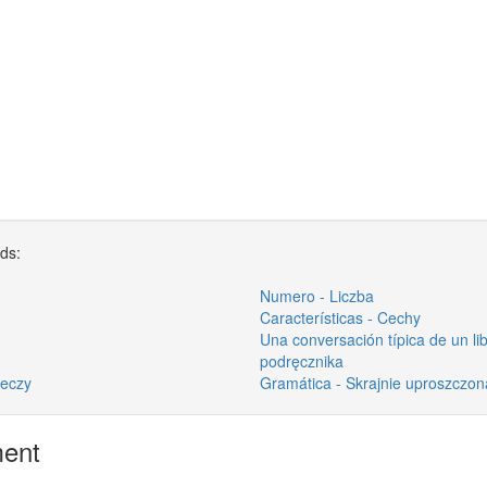
rds:
Numero - Liczba
Características - Cechy
Una conversación típica de un l
podręcznika
zeczy
Gramática - Skrajnie uproszczo
ment