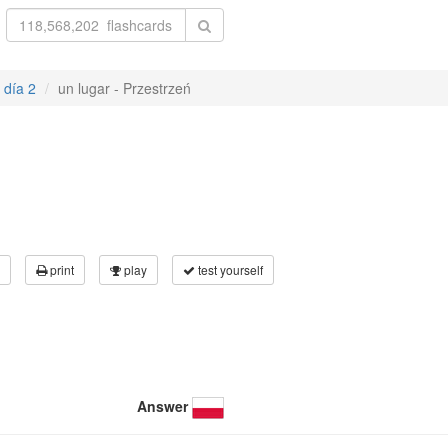
 día 2
un lugar - Przestrzeń
print
play
test yourself
Answer