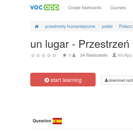
Create flashcards
Courses
przedmioty humanistyczne
polski
Polaco:
un lugar - Przestrzeń
0
34 flashcards
VocApp
start learning
download mp3
Question