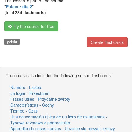
The lesson is part of the course
"
Polaco: día 2
"
(total
234 flashcards
)
Try the course for free
polski
Create flashcards
The course also includes the following sets of flashcards:
Numero - Liczba
un lugar - Przestrzeń
Frases útiles - Przydatne zwroty
Características - Cechy
Tiempo - Czas
Una conversación típica de un libro de estudiantes -
Typowa rozmowa z podręcznika
Aprendiendo cosas nuevas - Uczenie się nowych rzeczy