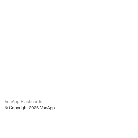
VocApp Flashcards
© Copyright 2026 VocApp
02-798 Mielczarskiego 8/58
Warsaw, Poland (EU)