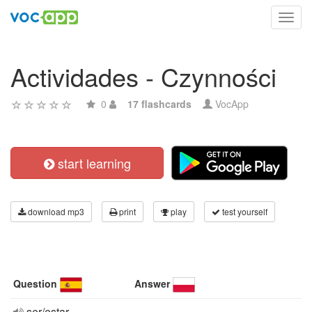
Toggl
navig
Actividades - Czynności
0
17 flashcards
VocApp
start learning
download mp3
print
play
test yourself
Question
Answer
ser/estar