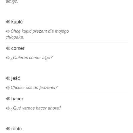
amigo.
kupić
Chcę kupić prezent dla mojego
chłopaka.
comer
¿Quieres comer algo?
jeść
Chcesz coś do jedzenia?
hacer
¿Qué vamos hacer ahora?
robić