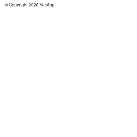
© Copyright 2026 VocApp
02-798 Mielczarskiego 8/58
Warsaw, Poland (EU)
About Us
Conditions
our team
100% guarantee
Blog
privacy policy
terms
Contact
GDPR
contact
Courses
Help
Learn German
Frequently asked questions
Learn Spanish
Learn French