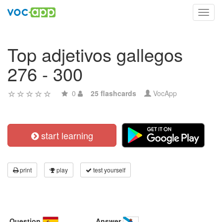
Toggl
navig
Top adjetivos gallegos
276 - 300
0
25 flashcards
VocApp
start learning
print
play
test yourself
Question
Answer