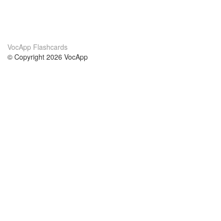
VocApp Flashcards
© Copyright 2026 VocApp
02-798 Mielczarskiego 8/58
Warsaw, Poland (EU)
About Us
Conditions
our team
100% guarantee
Blog
privacy policy
terms
Contact
GDPR