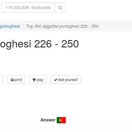
 portoghesi
Top 300 aggettivi portoghesi 226 - 250
toghesi 226 - 250
print
play
test yourself
Answer