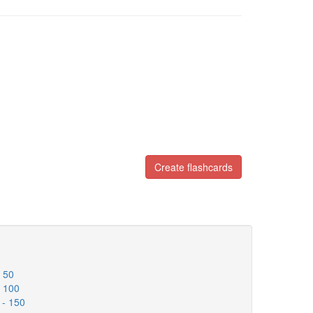
Create flashcards
- 50
- 100
 - 150