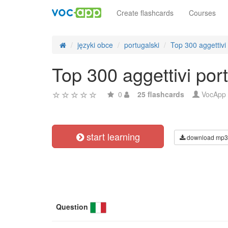
Create flashcards
Courses
języki obce
portugalski
Top 300 aggettivi
Top 300 aggettivi por
0
25 flashcards
VocApp
start learning
download mp3
Question