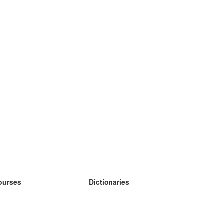
ourses
Dictionaries
earn German
earn Spanish
earn French