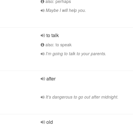
also: perhaps
Maybe I will help you.
to talk
also: to speak
I'm going to talk to your parents.
after
It's dangerous to go out after midnight.
old