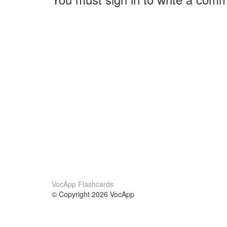
VocApp Flashcards
© Copyright 2026 VocApp
02-798 Mielczarskiego 8/58
Warsaw, Poland (EU)