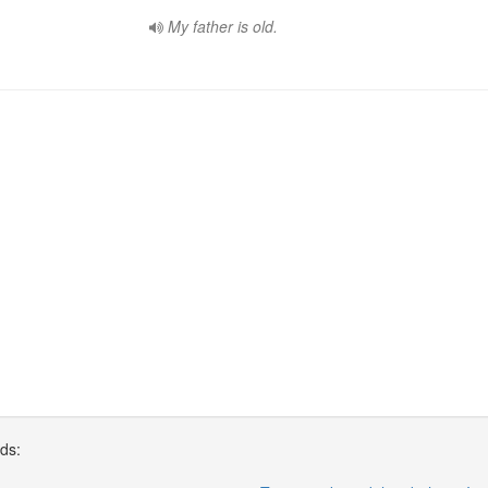
My father is old.
rds: