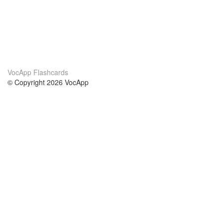
VocApp Flashcards
© Copyright 2026 VocApp
02-798 Mielczarskiego 8/58
Warsaw, Poland (EU)
About Us
Conditions
our team
100% guarantee