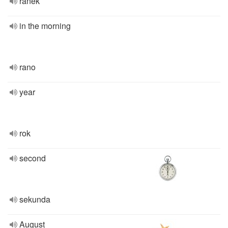
ranek
in the morning
rano
year
rok
second
sekunda
August