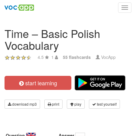
Toggl
navig
Time – Basic Polish
Vocabulary
4.5
1
55 flashcards
VocApp
start learning
download mp3
print
play
test yourself
Question
Answer