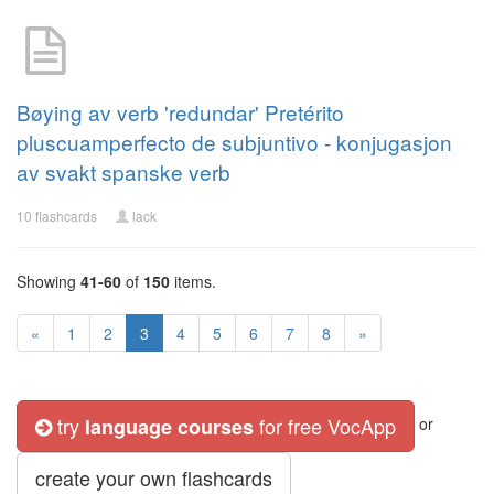
Bøying av verb 'redundar' Pretérito
pluscuamperfecto de subjuntivo - konjugasjon
av svakt spanske verb
10 flashcards
lack
Showing
41-60
of
150
items.
«
1
2
3
4
5
6
7
8
»
try
for free VocApp
language courses
or
create your own flashcards