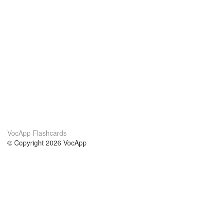
VocApp Flashcards
© Copyright 2026 VocApp
02-798 Mielczarskiego 8/58
Warsaw, Poland (EU)