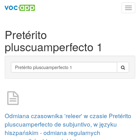
Toggl
navig
Pretérito
pluscuamperfecto 1
Odmiana czasownika 'releer' w czasie Pretérito
pluscuamperfecto de subjuntivo, w języku
hiszpańskim - odmiana regularnych