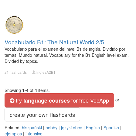
Vocabulario B1: The Natural World 2/5
Vocabulario para el examen del nivel B1 de inglés. Dividido por
temas: Mundo natural. Vocabulary for the B1 English level exam.
Divided by topics.
21 flashcards
inglesA2B1
Showing
1-4
of
4
items.
try
for free VocApp
language courses
or
create your own flashcards
Related:
hiszpański
|
hobby
|
języki obce
|
English
|
Spanish
|
ejemplos
|
intensivo