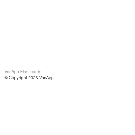
VocApp Flashcards
© Copyright 2026 VocApp
02-798 Mielczarskiego 8/58
Warsaw, Poland (EU)