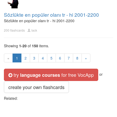
Sözlükte en popüler olanı tr - hi 2001-2200
Sözlükte en popüler olanı tr - hi 2001-2200
200 flashcards
lack
Showing
1-20
of
150
items.
«
1
2
3
4
5
6
7
8
»
try
for free VocApp
language courses
or
create your own flashcards
Related: