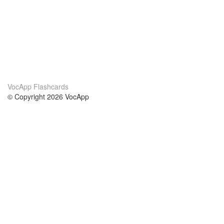
VocApp Flashcards
© Copyright 2026 VocApp
02-798 Mielczarskiego 8/58
Warsaw, Poland (EU)
About Us
Conditions