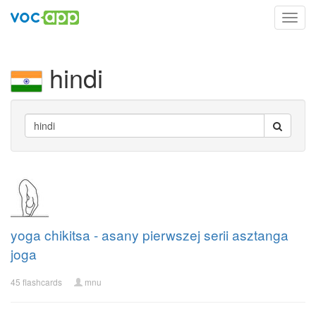
Toggl
navig
hindi
yoga chikitsa - asany pierwszej serii asztanga
joga
45 flashcards
mnu