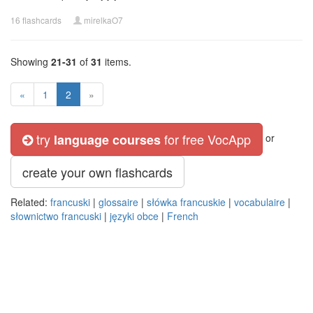
16 flashcards
mirelkaO7
Showing
21-31
of
31
items.
«
1
2
»
try
for free VocApp
language courses
or
create your own flashcards
Related:
francuski
|
glossaire
|
słówka francuskie
|
vocabulaire
|
słownictwo francuski
|
języki obce
|
French