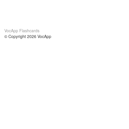
VocApp Flashcards
© Copyright 2026 VocApp
02-798 Mielczarskiego 8/58
Warsaw, Poland (EU)
About Us
Conditions
our team
100% guarantee
Blog
privacy policy
terms
Contact