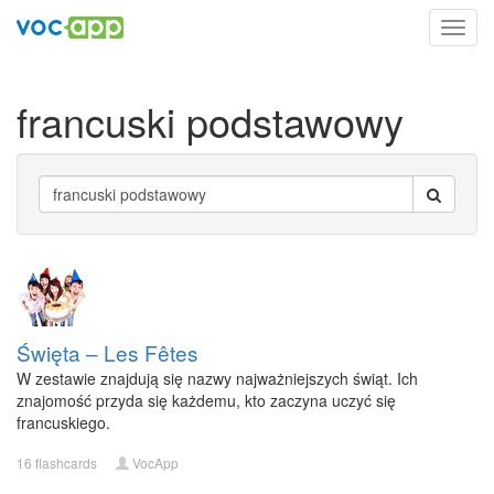
Toggl
navig
francuski podstawowy
Święta – Les Fêtes
W zestawie znajdują się nazwy najważniejszych świąt. Ich
znajomość przyda się każdemu, kto zaczyna uczyć się
francuskiego.
16 flashcards
VocApp